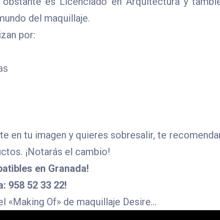
 obstante es Licenciado en Arquitectura y tambi
mundo del maquillaje.
zan por:
as
nte en tu imagen y quieres sobresalir, te recomend
uctos. ¡Notarás el cambio!
batibles en Granada!
a: 958 52 33 22!
l «Making Of» de maquillaje Desire…