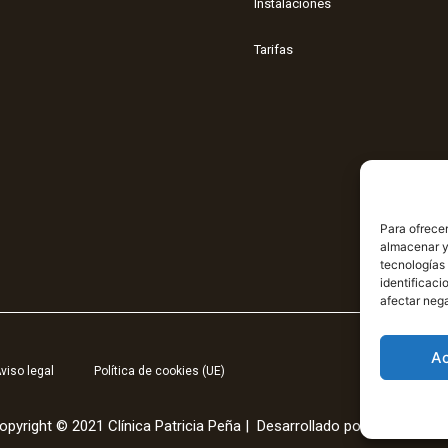
Instalaciones
Tarifas
Para ofrecer
almacenar y/
tecnologías
identificaci
afectar nega
A
viso legal
Política de cookies (UE)
opyright © 2021 Clínica Patricia Peña | Desarrollado por
Gridea
con 