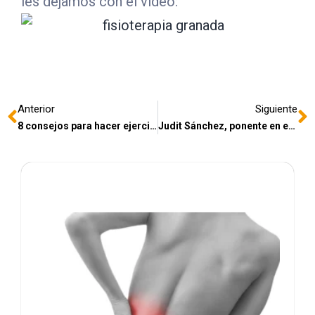
les dejamos con el vídeo:
Anterior
Siguiente
8 consejos para hacer ejercicio en casa… #QuédateEnCasa
Judit Sánchez, ponente en el Congreso Online Internacional de Fisioterapia en Pelviperineología