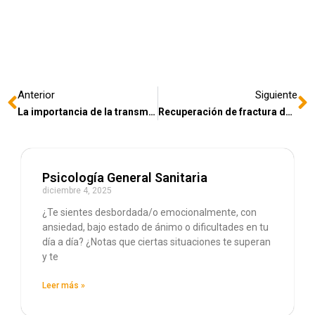
Anterior
Siguiente
La importancia de la transmisión de la vibración de impacto en la periostitis
Recuperación de fractura de codo con prótesis
Psicología General Sanitaria
diciembre 4, 2025
¿Te sientes desbordada/o emocionalmente, con
ansiedad, bajo estado de ánimo o dificultades en tu
día a día? ¿Notas que ciertas situaciones te superan
y te
Leer más »