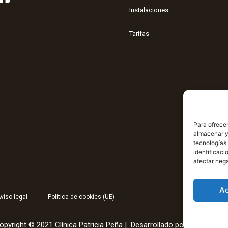
Instalaciones
Tarifas
Para ofrecer
almacenar y/
tecnologías
identificaci
afectar nega
A
viso legal
Política de cookies (UE)
opyright © 2021 Clínica Patricia Peña | Desarrollado por
Gridea
con 