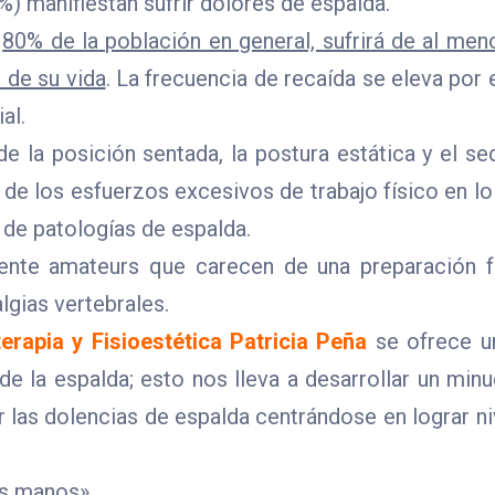
) manifiestan sufrir dolores de espalda.
l
80% de la población en general, sufrirá de al men
 de su vida
. La frecuencia de recaída se eleva por
al.
e la posición sentada, la postura estática y el s
 de los esfuerzos excesivos de trabajo físico en l
de patologías de espalda.
mente amateurs que carecen de una preparación f
lgias vertebrales.
terapia y Fisioestética Patricia Peña
se ofrece u
 de la espalda; esto nos lleva a desarrollar un mi
nir las dolencias de espalda centrándose en lograr n
es manos»