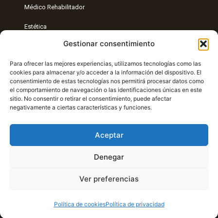
Médico Rehabilitador
Estética
Gestionar consentimiento
Entrenamiento Personal
Para ofrecer las mejores experiencias, utilizamos tecnologías como las
Radiología intervencionista
cookies para almacenar y/o acceder a la información del dispositivo. El
consentimiento de estas tecnologías nos permitirá procesar datos como
Nutrición
el comportamiento de navegación o las identificaciones únicas en este
sitio. No consentir o retirar el consentimiento, puede afectar
Entrenamiento funcional
negativamente a ciertas características y funciones.
Aceptar
Denegar
Ver preferencias
Copyright © 2021 Clínica Patricia Peña | Desarrollado por
Gridea
Política de cookies
Política de privacidad
con 🧡