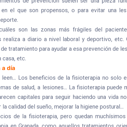
amientos de prevención suelen ser una pieza fun
r en el que son propensos, o para evitar una les
deporte.
uáles son las zonas más frágiles del pacient
 realiza a diario a nivel laboral y deportivo, etc
 de tratamiento para ayudar a esa prevención de lesi
 casa, etc.
 a día
 leen… Los beneficios de la fisioterapia no solo e
emas de salud, a lesiones… La fisioterapia pued
parecen capitales para seguir haciendo una vida no
la calidad del sueño, mejorar la higiene postural…
icios de la fisioterapia, pero quedan muchísimo
erapia en Granada, como aquellos tratamientos ori