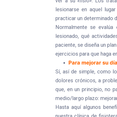
ver a su
«fisio»
. Los trat
lesionarse en aquel luga
practicar un determinado 
Normalmente se evalúa c
lesionado, qué actividades
paciente, se diseña un plan
ejercicios para que haga en
Para mejorar su día
Sí, así de simple, como lo
dolores crónicos, a probl
que, en un principio, no 
medio/largo plazo: mejorar 
Hasta aquí algunos benef
nuestra clínica de fisiot