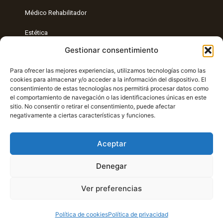
Médico Rehabilitador
Estética
Gestionar consentimiento
Entrenamiento Personal
Para ofrecer las mejores experiencias, utilizamos tecnologías como las
Radiología intervencionista
cookies para almacenar y/o acceder a la información del dispositivo. El
consentimiento de estas tecnologías nos permitirá procesar datos como
Nutrición
el comportamiento de navegación o las identificaciones únicas en este
sitio. No consentir o retirar el consentimiento, puede afectar
Entrenamiento funcional
negativamente a ciertas características y funciones.
Aceptar
Denegar
Ver preferencias
Copyright © 2021 Clínica Patricia Peña | Desarrollado por
Gridea
Política de cookies
Política de privacidad
con 🧡