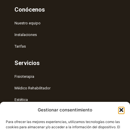
Conócenos
Nuestro equipo
Instalaciones
Tarifas
Servicios
Fisioterapia
Médico Rehabilitador
Estética
Gestionar consentimiento
Entrenamiento Personal
Para ofrecer las mejores experiencias, utilizamos tecnologías como las
Radiología intervencionista
cookies para almacenar y/o acceder a la información del dispositivo. El