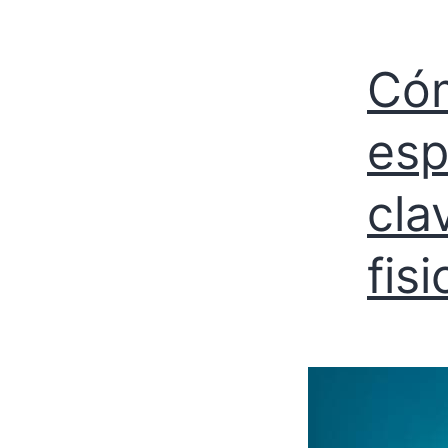
Cóm
esp
cla
fis