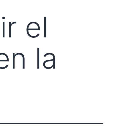
r el
en la