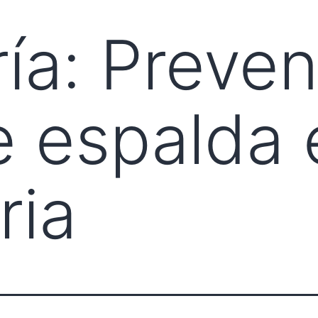
ía:
Preveni
e espalda 
ria