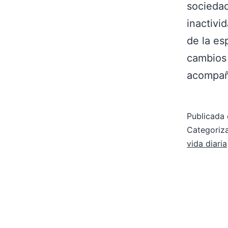
sociedad
inactivi
de la es
cambios 
acompa
Publicada 
Categori
vida diaria