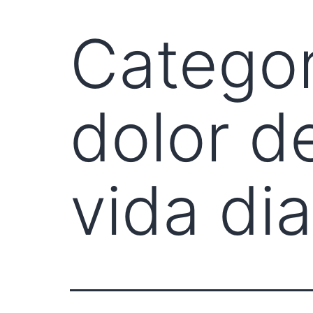
Categor
dolor d
vida dia