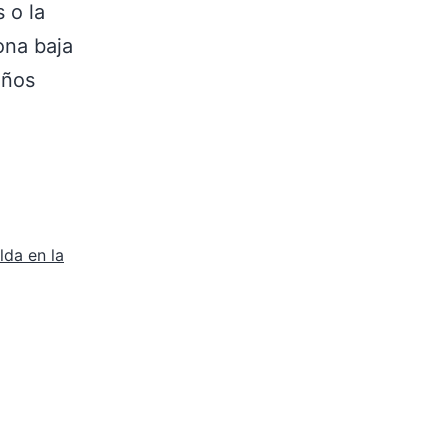
 o la
ona baja
eños
lda en la