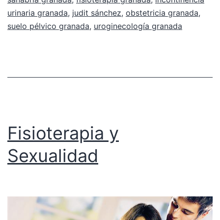
urinaria granada
,
judit sánchez
,
obstetricia granada
,
suelo pélvico granada
,
uroginecología granada
Fisioterapia y
Sexualidad