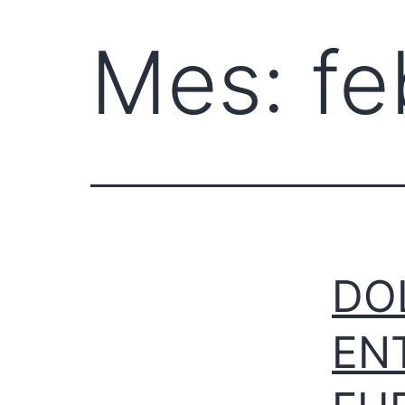
Mes:
fe
DO
EN