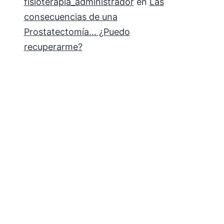
fisioterapia_administrador
en
Las
consecuencias de una
Prostatectomía… ¿Puedo
recuperarme?