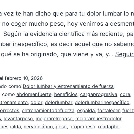
a vez te han dicho que para tu dolor lumbar lo m
y no coger mucho peso, hoy venimos a desmenti
 Según la evidencia científica más reciente, pa
mbar inespecífico, es decir aquel que no sabe
 qué se ha originado, que viene y va, y…
Seguir
el
febrero 10, 2026
zado como
Dolor lumbar y entrenamiento de fuerza
do como
abdomenfuerte
,
beneficios
,
cargaprogresiva
,
core
,
ntrenamiento
,
dolor
,
dolorlumbar
,
dolorlumbarinespecífico
,
correctos
,
entrenamientodefuerza
,
espalda
,
fortalecer
,
fuer
s
,
levantarpeso
,
mejorarelreposo
,
mejorarnuestrodolor
,
raespalda
,
nerviociático
,
peso
,
propiopeso
,
readaptar