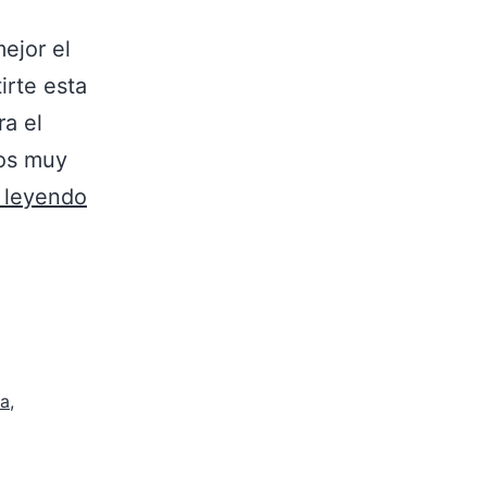
ejor el
rte esta
ra el
mos muy
 leyendo
za
,