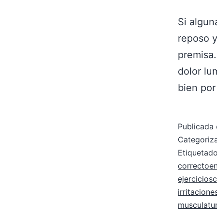
Si algun
reposo 
premisa.
dolor lu
bien por
Publicada 
Categori
Etiqueta
correctoe
ejercicios
irritacione
musculatu