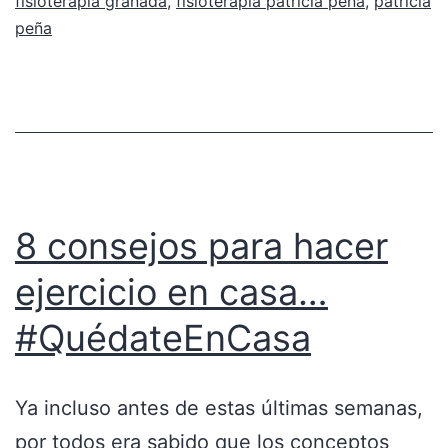
fisioterapia granada
,
fisioterapia patricia peña
,
patricia
peña
8 consejos para hacer
ejercicio en casa…
#QuédateEnCasa
Ya incluso antes de estas últimas semanas,
por todos era sabido que los conceptos