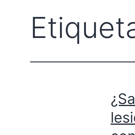
Etiquet
¿Sa
les