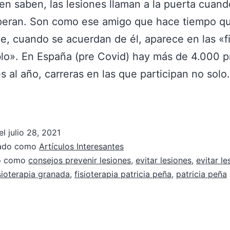
n saben, las lesiones llaman a la puerta cuan
speran. Son como ese amigo que hace tiempo q
e, cuando se acuerdan de él, aparece en las «f
lo». En España (pre Covid) hay más de 4.000 
s al año, carreras en las que participan no sol
el
julio 28, 2021
zado como
Artículos Interesantes
do como
consejos prevenir lesiones
,
evitar lesiones
,
evitar le
sioterapia granada
,
fisioterapia patricia peña
,
patricia peña