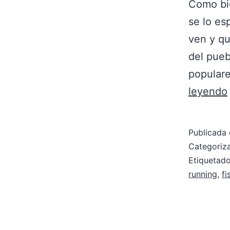
Como bie
se lo e
ven y qu
del pueb
populare
leyendo
Publicada 
Categori
Etiqueta
running
,
fi