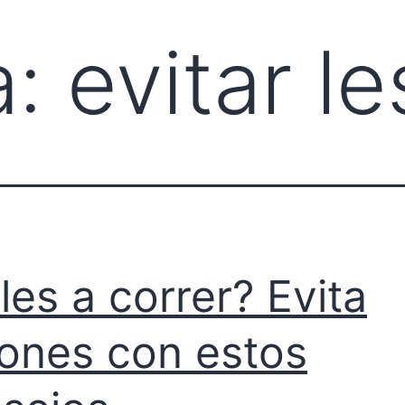
a:
evitar l
les a correr? Evita
iones con estos