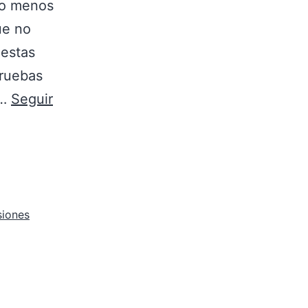
do menos
ue no
iestas
pruebas
o…
Seguir
siones