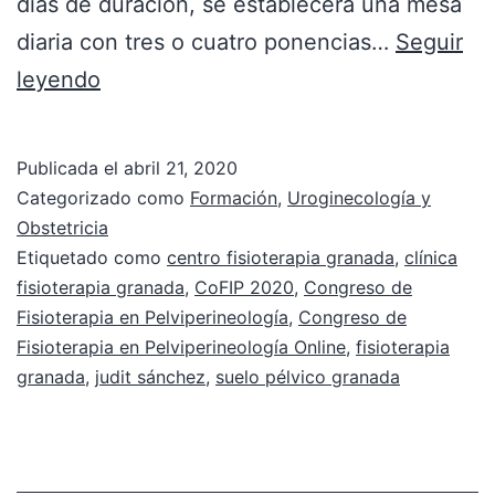
días de duración, se establecerá una mesa
diaria con tres o cuatro ponencias…
Seguir
leyendo
Publicada el
abril 21, 2020
Categorizado como
Formación
,
Uroginecología y
Obstetricia
Etiquetado como
centro fisioterapia granada
,
clínica
fisioterapia granada
,
CoFIP 2020
,
Congreso de
Fisioterapia en Pelviperineología
,
Congreso de
Fisioterapia en Pelviperineología Online
,
fisioterapia
granada
,
judit sánchez
,
suelo pélvico granada