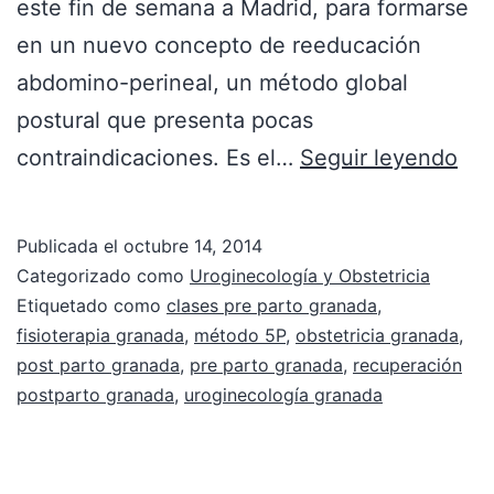
este fin de semana a Madrid, para formarse
en un nuevo concepto de reeducación
abdomino-perineal, un método global
postural que presenta pocas
contraindicaciones. Es el…
Seguir leyendo
Publicada el
octubre 14, 2014
Categorizado como
Uroginecología y Obstetricia
Etiquetado como
clases pre parto granada
,
fisioterapia granada
,
método 5P
,
obstetricia granada
,
post parto granada
,
pre parto granada
,
recuperación
postparto granada
,
uroginecología granada