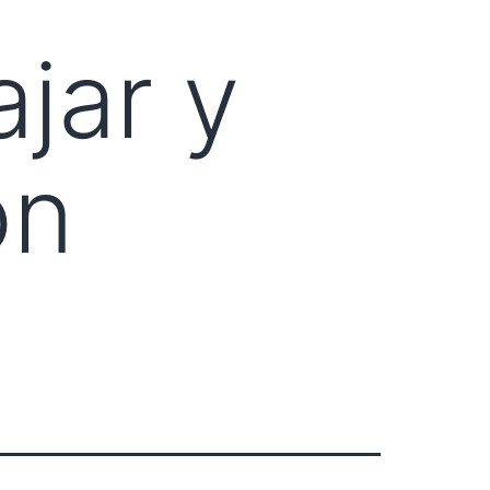
jar y
on