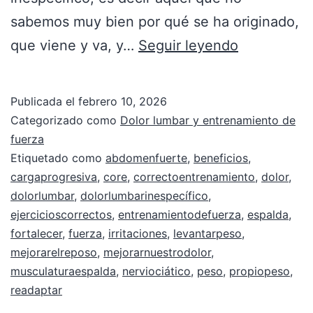
sabemos muy bien por qué se ha originado,
que viene y va, y…
Seguir leyendo
Publicada el
febrero 10, 2026
Categorizado como
Dolor lumbar y entrenamiento de
fuerza
Etiquetado como
abdomenfuerte
,
beneficios
,
cargaprogresiva
,
core
,
correctoentrenamiento
,
dolor
,
dolorlumbar
,
dolorlumbarinespecífico
,
ejercicioscorrectos
,
entrenamientodefuerza
,
espalda
,
fortalecer
,
fuerza
,
irritaciones
,
levantarpeso
,
mejorarelreposo
,
mejorarnuestrodolor
,
musculaturaespalda
,
nerviociático
,
peso
,
propiopeso
,
readaptar