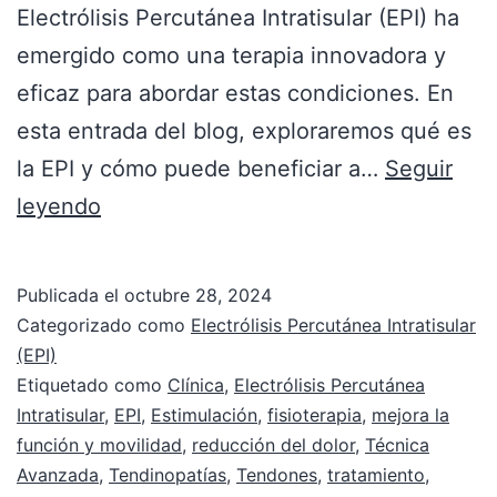
Electrólisis Percutánea Intratisular (EPI) ha
emergido como una terapia innovadora y
eficaz para abordar estas condiciones. En
esta entrada del blog, exploraremos qué es
la EPI y cómo puede beneficiar a…
Seguir
leyendo
Publicada el
octubre 28, 2024
Categorizado como
Electrólisis Percutánea Intratisular
(EPI)
Etiquetado como
Clínica
,
Electrólisis Percutánea
Intratisular
,
EPI
,
Estimulación
,
fisioterapia
,
mejora la
función y movilidad
,
reducción del dolor
,
Técnica
Avanzada
,
Tendinopatías
,
Tendones
,
tratamiento
,