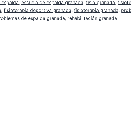
 espalda
,
escuela de espalda granada
,
fisio granada
,
fisiot
a
,
fisioterapia deportiva granada
,
fisioterapia granada
,
pro
roblemas de espalda granada
,
rehabilitación granada