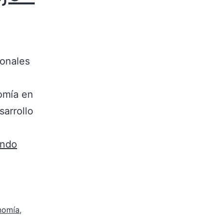
ionales
nomía en
sarrollo
endo
nomía
,