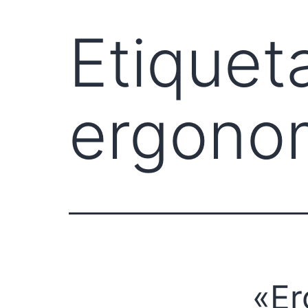
Etiquet
ergono
«Er