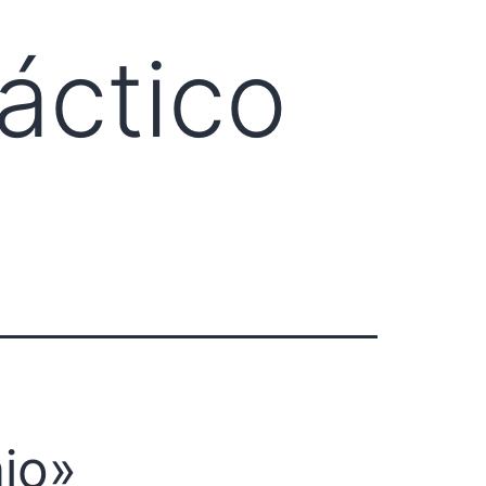
áctico
jo»