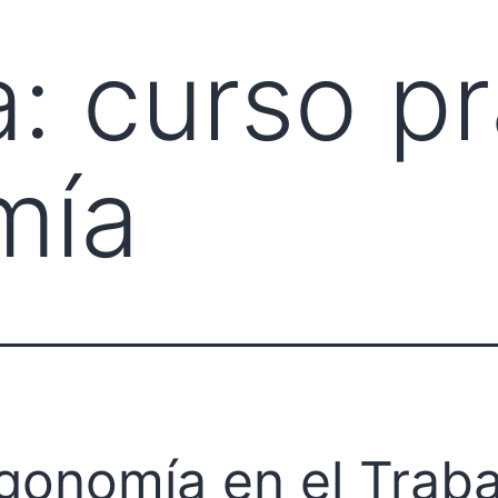
a:
curso pr
mía
gonomía en el Traba