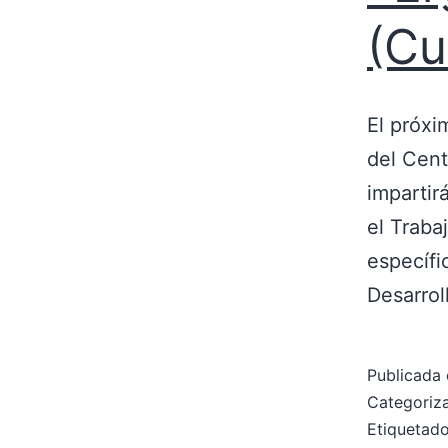
(Cu
El próxi
del Cent
impartir
el Traba
específi
Desarrol
Publicada 
Categori
Etiqueta