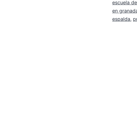
escuela de
en granad
espalda
,
p