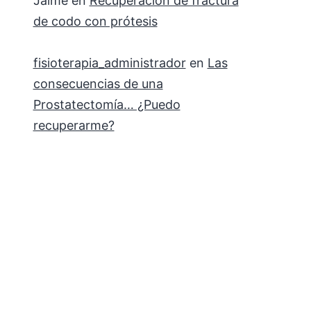
Jaime
en
Recuperación de fractura
de codo con prótesis
fisioterapia_administrador
en
Las
consecuencias de una
Prostatectomía… ¿Puedo
recuperarme?