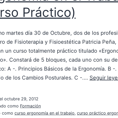
rso Práctico)
mo martes día 30 de Octubre, dos de los profes
ro de Fisioterapia y Fisioestética Patricia Peña,
án un curso totalmente práctico titulado «Ergo
jo». Constará de 5 bloques, cada uno con su de
co: A -. Principios Básicos de la Ergonomía. B -.
lo de los Cambios Posturales. C -.…
Seguir ley
el
octubre 29, 2012
zado como
Formación
do como
curso ergonomía en el trabajo
,
curso práctico ergo