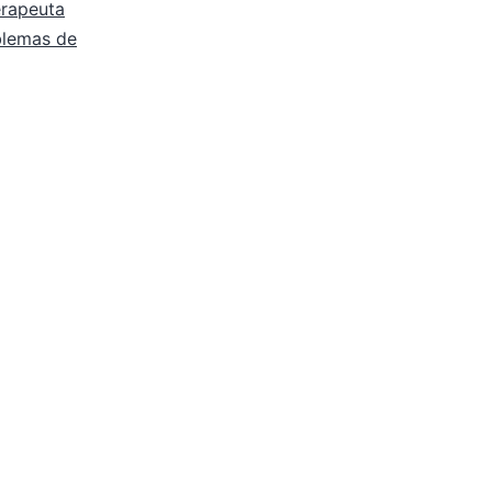
erapeuta
blemas de