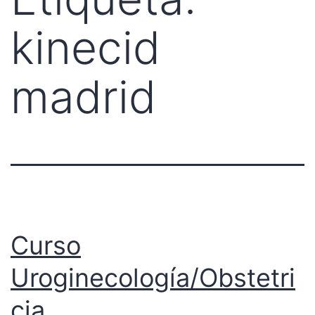
kinecid
madrid
Curso
Uroginecología/Obstetri
cia