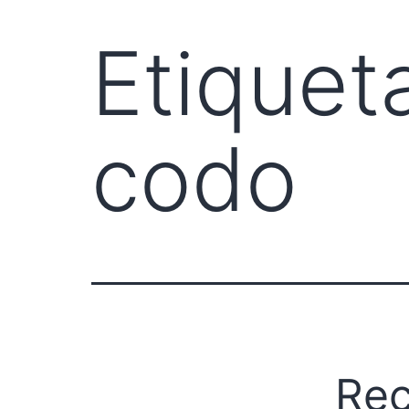
Etiquet
codo
Rec