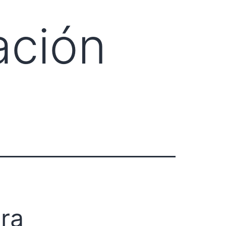
ación
ra