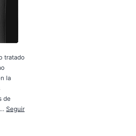
o tratado
mo
n la
s
s de
o,…
Seguir