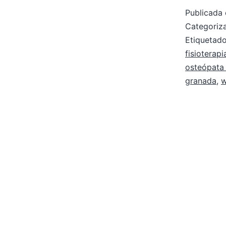
Publicada 
Categori
Etiqueta
fisioterap
osteópata
granada
,
w