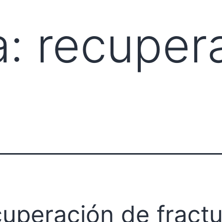
a:
recuper
uperación de fractu