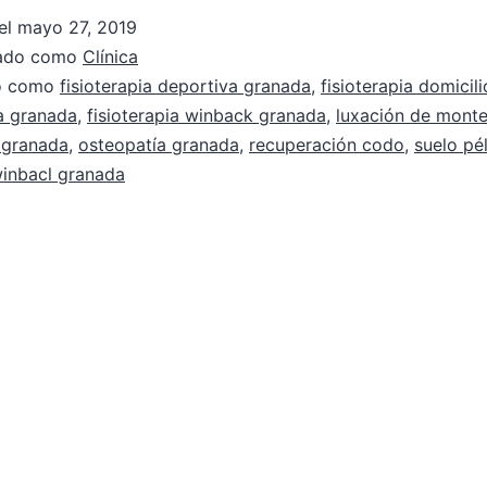
el
mayo 27, 2019
zado como
Clínica
do como
fisioterapia deportiva granada
,
fisioterapia domicil
ia granada
,
fisioterapia winback granada
,
luxación de mont
 granada
,
osteopatía granada
,
recuperación codo
,
suelo pé
inbacl granada