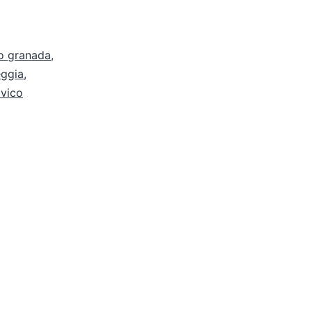
io granada
,
eggia
,
lvico