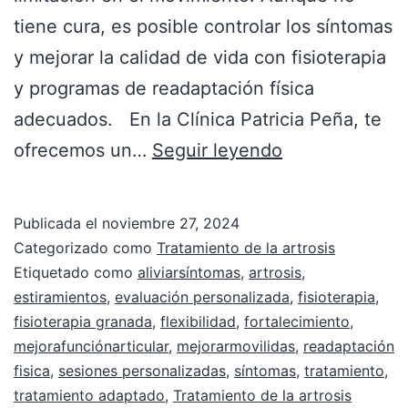
tiene cura, es posible controlar los síntomas
y mejorar la calidad de vida con fisioterapia
y programas de readaptación física
adecuados. En la Clínica Patricia Peña, te
ofrecemos un…
Seguir leyendo
Publicada el
noviembre 27, 2024
Categorizado como
Tratamiento de la artrosis
Etiquetado como
aliviarsíntomas
,
artrosis
,
estiramientos
,
evaluación personalizada
,
fisioterapia
,
fisioterapia granada
,
flexibilidad
,
fortalecimiento
,
mejorafunciónarticular
,
mejorarmovilidas
,
readaptación
fisica
,
sesiones personalizadas
,
síntomas
,
tratamiento
,
tratamiento adaptado
,
Tratamiento de la artrosis