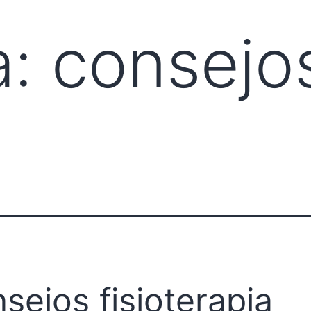
a:
consejo
sejos fisioterapia