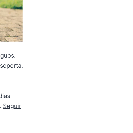
iguos.
 soporta,
dias
s…
Seguir