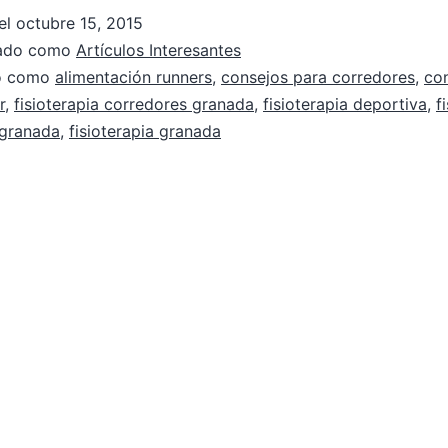
el
octubre 15, 2015
zado como
Artículos Interesantes
do como
alimentación runners
,
consejos para corredores
,
co
r
,
fisioterapia corredores granada
,
fisioterapia deportiva
,
f
 granada
,
fisioterapia granada