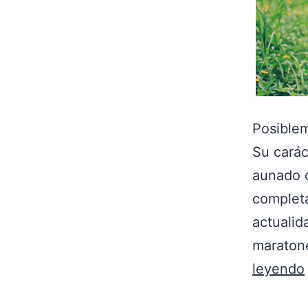
Posiblem
Su carác
aunado c
completa
actualid
maratone
leyendo