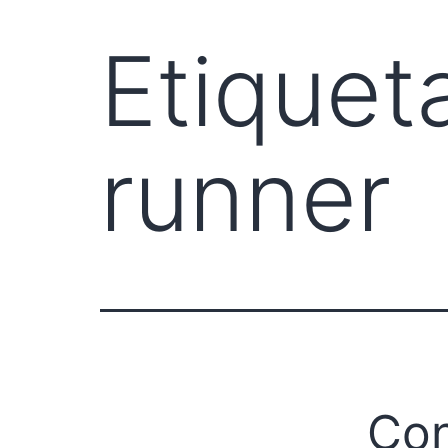
Etiquet
runner
Con