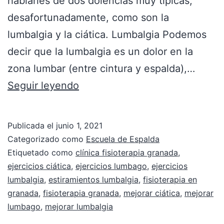
hablarles de dos dolencias muy típicas,
desafortunadamente, como son la
lumbalgia y la ciática. Lumbalgia Podemos
decir que la lumbalgia es un dolor en la
zona lumbar (entre cintura y espalda),…
Seguir leyendo
Publicada el
junio 1, 2021
Categorizado como
Escuela de Espalda
Etiquetado como
clínica fisioterapia granada
,
ejercicios ciática
,
ejercicios lumbago
,
ejercicios
lumbalgia
,
estiramientos lumbalgia
,
fisioterapia en
granada
,
fisioterapia granada
,
mejorar ciática
,
mejorar
lumbago
,
mejorar lumbalgia