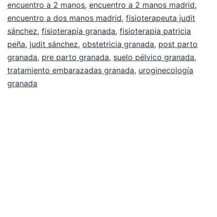
encuentro a 2 manos
,
encuentro a 2 manos madrid
,
encuentro a dos manos madrid
,
fisioterapeuta judit
sánchez
,
fisioterapia granada
,
fisioterapia patricia
peña
,
judit sánchez
,
obstetricia granada
,
post parto
granada
,
pre parto granada
,
suelo pélvico granada
,
tratamiento embarazadas granada
,
uroginecología
granada