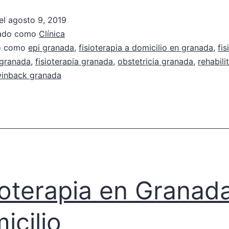
el
agosto 9, 2019
zado como
Clínica
do como
epi granada
,
fisioterapia a domicilio en granada
,
fis
 granada
,
fisioterapia granada
,
obstetricia granada
,
rehabili
inback granada
ioterapia en Granad
icilio