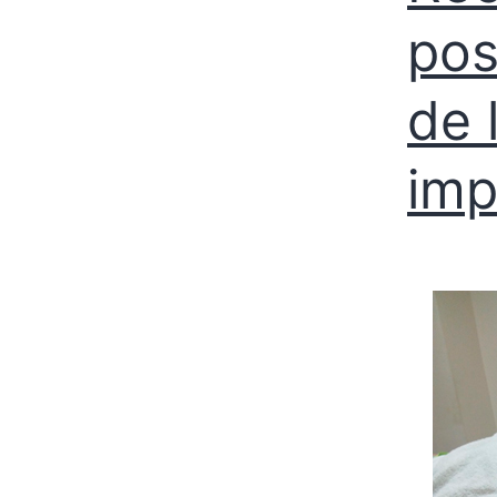
pos
de 
imp