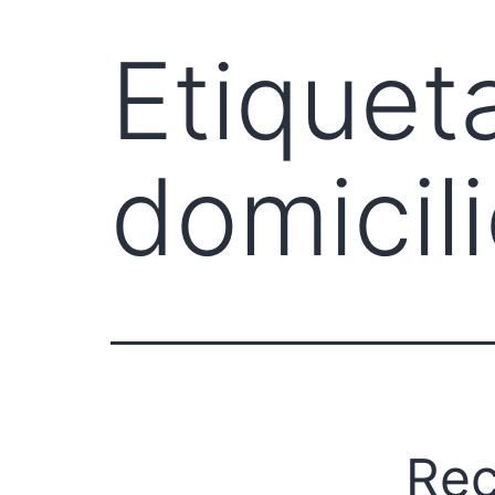
Etiquet
domicil
Rec