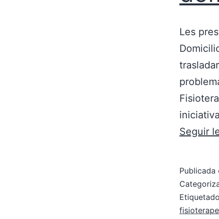
Les pres
Domicili
traslada
problema
Fisioter
iniciati
Seguir 
Publicada 
Categori
Etiqueta
fisioterap