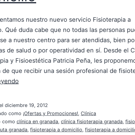
entamos nuestro nuevo servicio Fisioterapia a
o. Qué duda cabe que no todas las personas p
rse a nuestro centro para ser atendidas, bien po
s de salud o por operatividad en sí. Desde el 
apia y Fisioestética Patricia Peña, les proponemo
va de que recibir una sesión profesional de fisio
leyendo
el
diciembre 19, 2012
zado como
¡Ofertas y Promociones!
,
Clínica
do como
clínica en granada
,
clínica fisioterapia granada
,
fisi
euta granada
,
fisioterapia a domicilio
,
fisioterapia a domicil