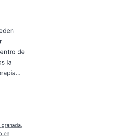
ueden
r
Centro de
s la
terapia…
o granada
,
io en