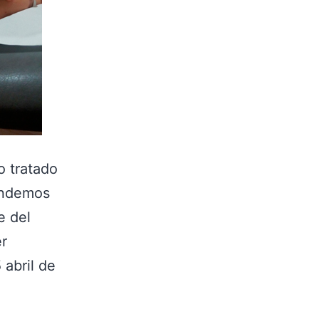
o tratado
endemos
e del
er
 abril de