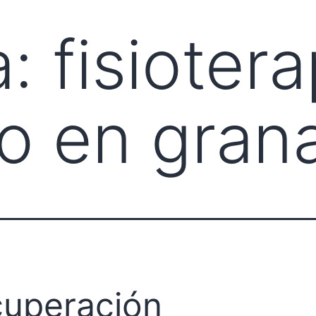
a:
fisiotera
io en gran
uperación