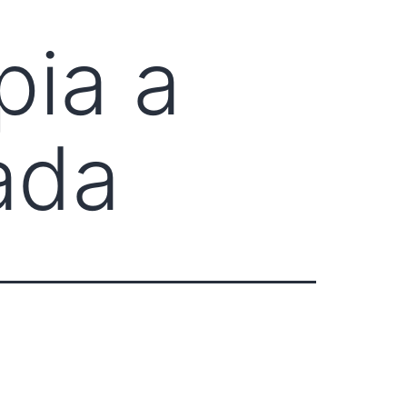
pia a
ada