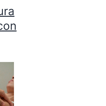
ura
 con