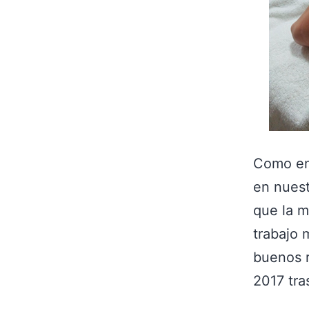
Como en 
en nues
que la m
trabajo 
buenos r
2017 tra