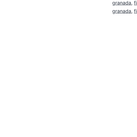
granada
,
f
granada
,
f