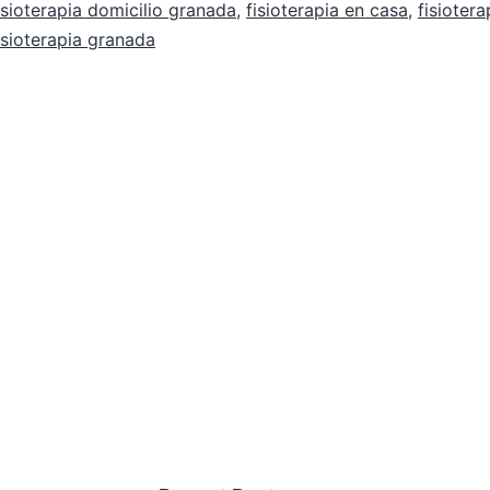
isioterapia domicilio granada
,
fisioterapia en casa
,
fisiotera
isioterapia granada