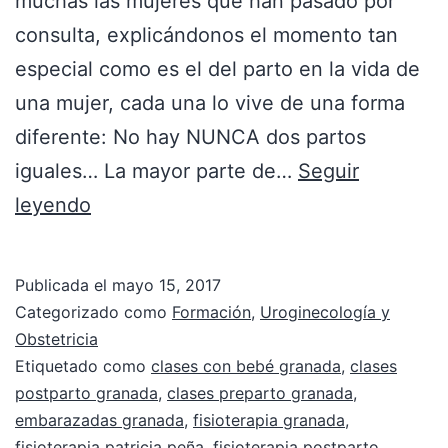
muchas las mujeres que han pasado por
consulta, explicándonos el momento tan
especial como es el del parto en la vida de
una mujer, cada una lo vive de una forma
diferente: No hay NUNCA dos partos
iguales… La mayor parte de…
Seguir
leyendo
Publicada el
mayo 15, 2017
Categorizado como
Formación
,
Uroginecología y
Obstetricia
Etiquetado como
clases con bebé granada
,
clases
postparto granada
,
clases preparto granada
,
embarazadas granada
,
fisioterapia granada
,
fisioterapia patricia peña
,
fisioterapia postparto