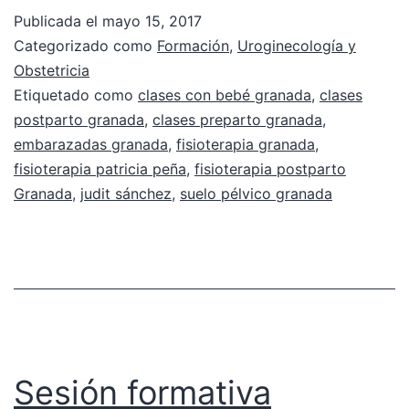
Publicada el
mayo 15, 2017
Categorizado como
Formación
,
Uroginecología y
Obstetricia
Etiquetado como
clases con bebé granada
,
clases
postparto granada
,
clases preparto granada
,
embarazadas granada
,
fisioterapia granada
,
fisioterapia patricia peña
,
fisioterapia postparto
Granada
,
judit sánchez
,
suelo pélvico granada
Sesión formativa