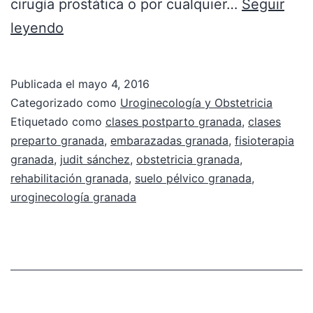
cirugía prostática o por cualquier…
Seguir
leyendo
Publicada el
mayo 4, 2016
Categorizado como
Uroginecología y Obstetricia
Etiquetado como
clases postparto granada
,
clases
preparto granada
,
embarazadas granada
,
fisioterapia
granada
,
judit sánchez
,
obstetricia granada
,
rehabilitación granada
,
suelo pélvico granada
,
uroginecología granada