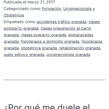
Publicada el
marzo 21, 2017
Categorizado como
Formación
,
Uroginecología y
Obstetricia
Etiquetado como
accidentes tráfico granada
,
clases
postparto granada
,
clases preparación al parto
granada
,
clases preparto granada
,
embarazadas
granada
,
fisioterapia a domicilio granada
,
fisioterapia
granada
,
obstetricia granada
,
rehabilitación granada
,
suelo pélvico granada
,
uroginecología granada
¿Por qué me duele el