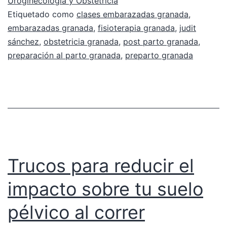
Uroginecología y Obstetricia
Etiquetado como
clases embarazadas granada
,
embarazadas granada
,
fisioterapia granada
,
judit
sánchez
,
obstetricia granada
,
post parto granada
,
preparación al parto granada
,
preparto granada
Trucos para reducir el
impacto sobre tu suelo
pélvico al correr