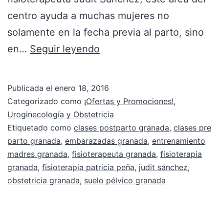
centro ayuda a muchas mujeres no
solamente en la fecha previa al parto, sino
en…
Seguir leyendo
Publicada el
enero 18, 2016
Categorizado como
¡Ofertas y Promociones!
,
Uroginecología y Obstetricia
Etiquetado como
clases postparto granada
,
clases pre
parto granada
,
embarazadas granada
,
entrenamiento
madres granada
,
fisioterapeuta granada
,
fisioterapia
granada
,
fisioterapia patricia peña
,
judit sánchez
,
obstetricia granada
,
suelo pélvico granada