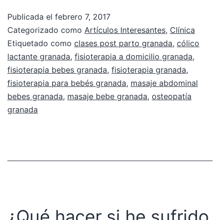
Publicada el
febrero 7, 2017
Categorizado como
Artículos Interesantes
,
Clínica
Etiquetado como
clases post parto granada
,
cólico
lactante granada
,
fisioterapia a domicilio granada
,
fisioterapia bebes granada
,
fisioterapia granada
,
fisioterapia para bebés granada
,
masaje abdominal
bebes granada
,
masaje bebe granada
,
osteopatía
granada
¿Qué hacer si he sufrido