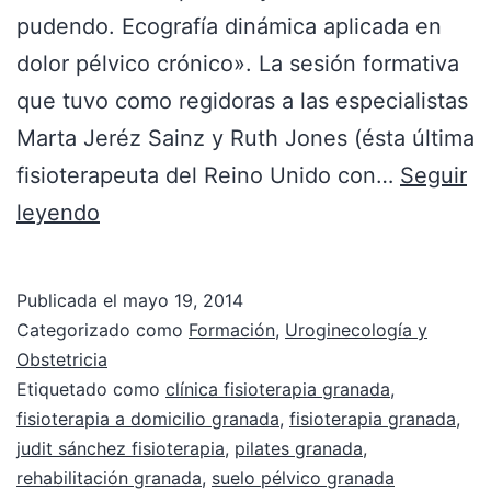
pudendo. Ecografía dinámica aplicada en
dolor pélvico crónico». La sesión formativa
que tuvo como regidoras a las especialistas
Marta Jeréz Sainz y Ruth Jones (ésta última
fisioterapeuta del Reino Unido con…
Seguir
leyendo
Publicada el
mayo 19, 2014
Categorizado como
Formación
,
Uroginecología y
Obstetricia
Etiquetado como
clínica fisioterapia granada
,
fisioterapia a domicilio granada
,
fisioterapia granada
,
judit sánchez fisioterapia
,
pilates granada
,
rehabilitación granada
,
suelo pélvico granada