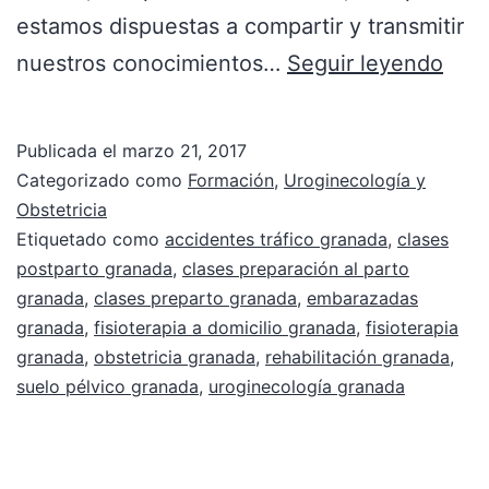
estamos dispuestas a compartir y transmitir
nuestros conocimientos…
Seguir leyendo
Publicada el
marzo 21, 2017
Categorizado como
Formación
,
Uroginecología y
Obstetricia
Etiquetado como
accidentes tráfico granada
,
clases
postparto granada
,
clases preparación al parto
granada
,
clases preparto granada
,
embarazadas
granada
,
fisioterapia a domicilio granada
,
fisioterapia
granada
,
obstetricia granada
,
rehabilitación granada
,
suelo pélvico granada
,
uroginecología granada