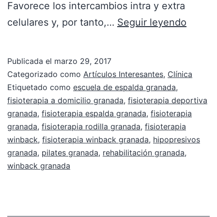
Favorece los intercambios intra y extra
celulares y, por tanto,…
Seguir leyendo
Publicada el
marzo 29, 2017
Categorizado como
Artículos Interesantes
,
Clínica
Etiquetado como
escuela de espalda granada
,
fisioterapia a domicilio granada
,
fisioterapia deportiva
granada
,
fisioterapia espalda granada
,
fisioterapia
granada
,
fisioterapia rodilla granada
,
fisioterapia
winback
,
fisioterapia winback granada
,
hipopresivos
granada
,
pilates granada
,
rehabilitación granada
,
winback granada