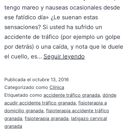
tengo mareo y nauseas ocasionales desde
ese fatídico día» ¿Le suenan estas
sensaciones? Si usted ha sufrido un
accidente de tráfico (por ejemplo un golpe
por detrás) o una caída, y nota que le duele
el cuello, es…
Seguir leyendo
Publicada el
octubre 13, 2016
Categorizado como
Clínica
Etiquetado como
accidente tráfico granada
,
dónde
acudir accidente tráfico granada
,
fisioterapia a
domicilio granada
,
fisioterapia accidente tráfico
granada
,
fisioterapia granada
,
latigazo cervical
granada