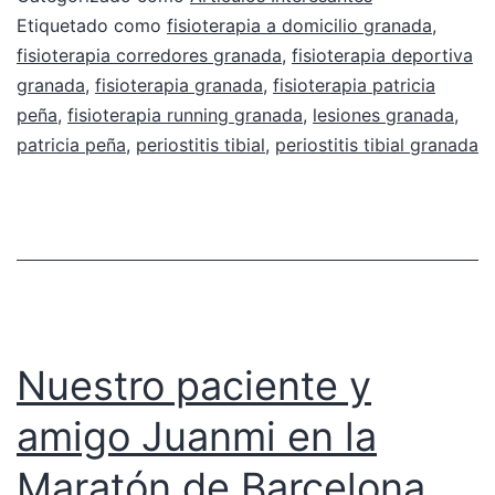
Etiquetado como
fisioterapia a domicilio granada
,
fisioterapia corredores granada
,
fisioterapia deportiva
granada
,
fisioterapia granada
,
fisioterapia patricia
peña
,
fisioterapia running granada
,
lesiones granada
,
patricia peña
,
periostitis tibial
,
periostitis tibial granada
Nuestro paciente y
amigo Juanmi en la
Maratón de Barcelona