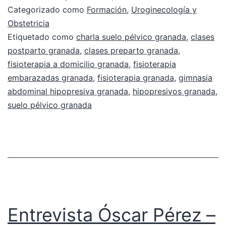
Categorizado como
Formación
,
Uroginecología y
Obstetricia
Etiquetado como
charla suelo pélvico granada
,
clases
postparto granada
,
clases preparto granada
,
fisioterapia a domicilio granada
,
fisioterapia
embarazadas granada
,
fisioterapia granada
,
gimnasia
abdominal hipopresiva granada
,
hipopresivos granada
,
suelo pélvico granada
Entrevista Óscar Pérez –