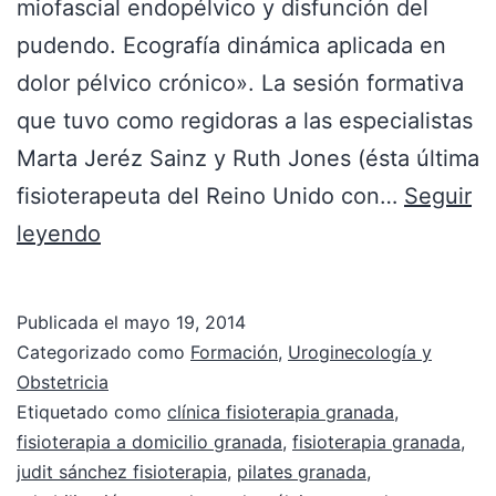
miofascial endopélvico y disfunción del
pudendo. Ecografía dinámica aplicada en
dolor pélvico crónico». La sesión formativa
que tuvo como regidoras a las especialistas
Marta Jeréz Sainz y Ruth Jones (ésta última
fisioterapeuta del Reino Unido con…
Seguir
leyendo
Publicada el
mayo 19, 2014
Categorizado como
Formación
,
Uroginecología y
Obstetricia
Etiquetado como
clínica fisioterapia granada
,
fisioterapia a domicilio granada
,
fisioterapia granada
,
judit sánchez fisioterapia
,
pilates granada
,