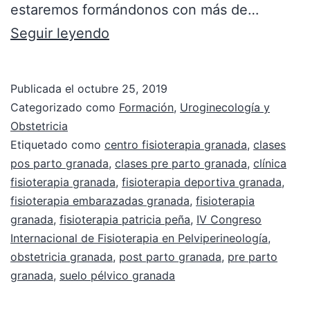
estaremos formándonos con más de…
Seguir leyendo
Publicada el
octubre 25, 2019
Categorizado como
Formación
,
Uroginecología y
Obstetricia
Etiquetado como
centro fisioterapia granada
,
clases
pos parto granada
,
clases pre parto granada
,
clínica
fisioterapia granada
,
fisioterapia deportiva granada
,
fisioterapia embarazadas granada
,
fisioterapia
granada
,
fisioterapia patricia peña
,
IV Congreso
Internacional de Fisioterapia en Pelviperineología
,
obstetricia granada
,
post parto granada
,
pre parto
granada
,
suelo pélvico granada