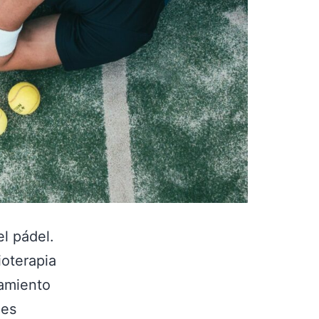
l pádel.
ioterapia
tamiento
 es