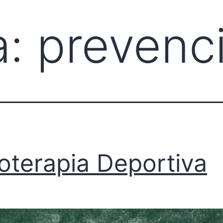
a:
prevenc
ioterapia Deportiva