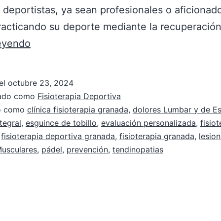
 deportistas, ya sean profesionales o aficionado
racticando su deporte mediante la recuperació
leyendo
el
octubre 23, 2024
zado como
Fisioterapia Deportiva
do como
clínica fisioterapia granada
,
dolores Lumbar y de E
tegral
,
esguince de tobillo
,
evaluación personalizada
,
fisio
,
fisioterapia deportiva granada
,
fisioterapia granada
,
lesio
Musculares
,
pádel
,
prevención
,
tendinopatias