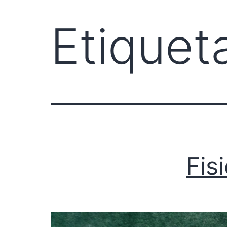
Etiquet
Fis