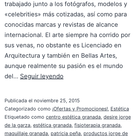
trabajado junto a los fotógrafos, modelos y
«celebrities» más cotizadas, así como para
conocidas marcas y revistas de alcance
internacional. El arte siempre ha corrido por
sus venas, no obstante es Licenciado en
Arquitectura y también en Bellas Artes,
aunque realmente su pasión es el mundo
del…
Seguir leyendo
Publicada el
noviembre 25, 2015
Categorizado como
¡Ofertas y Promociones!
,
Estética
Etiquetado como
centro estética granada
,
desire jorge
de la garza
,
estética granada
,
fisioterapia granada
,
maquillaje granada
,
patricia peña
,
productos jorge de