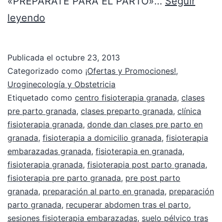
«PREPÁRATE PARA EL PARTO»…
Seguir
leyendo
Publicada el
octubre 23, 2013
Categorizado como
¡Ofertas y Promociones!
,
Uroginecología y Obstetricia
Etiquetado como
centro fisioterapia granada
,
clases
pre parto granada
,
clases preparto granada
,
clínica
fisioterapia granada
,
donde dan clases pre parto en
granada
,
fisioterapia a domicilio granada
,
fisioterapia
embarazadas granada
,
fisioterapia en granada
,
fisioterapia granada
,
fisioterapia post parto granada
,
fisioterapia pre parto granada
,
pre post parto
granada
,
preparación al parto en granada
,
preparación
parto granada
,
recuperar abdomen tras el parto
,
sesiones fisioterapia embarazadas
,
suelo pélvico tras