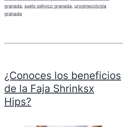
granada
,
suelo pélvico granada
,
uroginecología
granada
¿Conoces los beneficios
de la Faja Shrinksx
Hips?