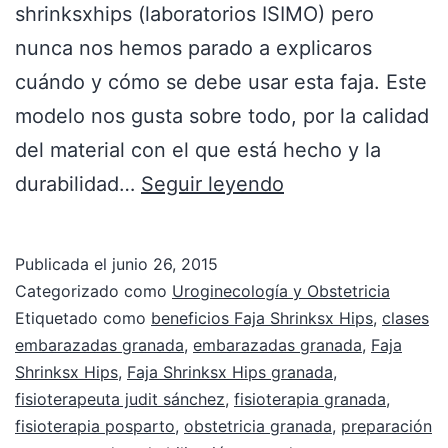
shrinksxhips (laboratorios ISIMO) pero
nunca nos hemos parado a explicaros
cuándo y cómo se debe usar esta faja. Este
modelo nos gusta sobre todo, por la calidad
del material con el que está hecho y la
durabilidad…
Seguir leyendo
Publicada el
junio 26, 2015
Categorizado como
Uroginecología y Obstetricia
Etiquetado como
beneficios Faja Shrinksx Hips
,
clases
embarazadas granada
,
embarazadas granada
,
Faja
Shrinksx Hips
,
Faja Shrinksx Hips granada
,
fisioterapeuta judit sánchez
,
fisioterapia granada
,
fisioterapia posparto
,
obstetricia granada
,
preparación